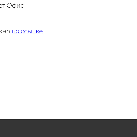
ет Офис
ожно
по ссылке