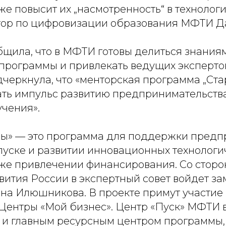
кже повысит их „насмотренность“ в технолог
тор по цифровизации образования МФТИ Да
бщила, что в МФТИ готовы делиться знания
 программы и привлекать ведущих экспертов
черкнула, что «менторская программа „Ста
ть импульс развитию предпринимательства
чения».
ны» — это программа для поддержки предп
апуске и развитии инновационных технологи
акже привлечении финансирования. Со стор
ития России в экспертный совет войдет за
яна Илюшникова. В проекте примут участие 
Центры «Мой бизнес». Центр «Пуск» МФТИ 
 и главным ресурсным центром программы,