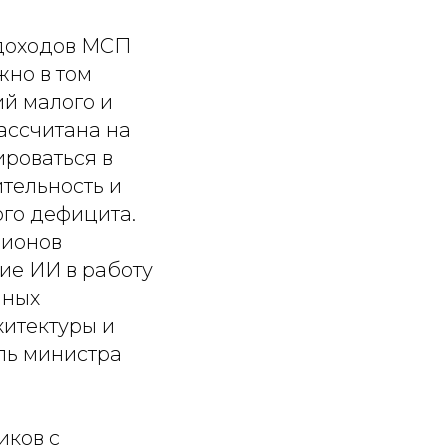
 доходов МСП
но в том
й малого и
ассчитана на
ироваться в
тельность и
ого дефицита.
лионов
ие ИИ в работу
чных
хитектуры и
ль министра
иков с