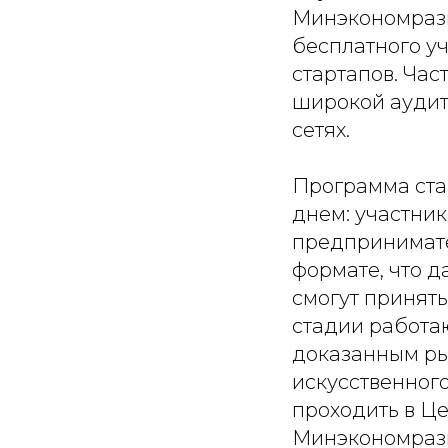
Минэкономразв
бесплатного уч
стартапов. Час
широкой аудит
сетях.
Программа стар
днем: участни
предпринимате
формате, что д
смогут принят
стадии работа
доказанным ры
искусственного
проходить в Ц
Минэкономразв