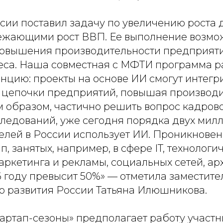
сии поставил задачу по увеличению роста
ежающими рост ВВП. Ее выполнение возмож
 повышения производительности предприяти
еса. Наша совместная с МФТИ программа р
нцию: проекты на основе ИИ смогут интегр
цепочки предприятий, повышая производи
м образом, частично решить вопрос кадров
ледований, уже сегодня порядка двух мил
лей в России использует ИИ. Проникновен
п, занятых, например, в сфере IT, технологи
аркетинга и рекламы, социальных сетей, ар
6 году превысит 50%»
— отметила заместите
о развития России Татьяна Илюшникова.
артап-сезоны» предполагает работу участн