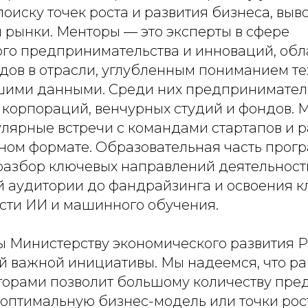
оиску точек роста и развития бизнеса, выво
 рынки. Менторы — это эксперты в сфере
ого предпринимательства и инноваций, о
дов в отрасли, углубленным пониманием т
шими данными. Среди них предприниматели
 корпораций, венчурных студий и фондов. 
лярные встречи с командами стартапов и р
ном формате. Образовательная часть прог
разбор ключевых направлений деятельност
й аудитории до фандрайзинга и освоения 
асти ИИ и машинного обучения.
 Министерству экономического развития Р
й важной инициативы. Мы надеемся, что ра
орами позволит большому количеству пр
 оптимальную бизнес-модель или точки рос