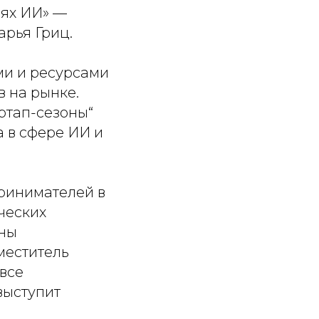
иях ИИ»
—
рья Гриц.
ми и ресурсами
 на рынке.
ртап-сезоны“
 в сфере ИИ и
ринимателей в
ческих
оны
меститель
все
выступит