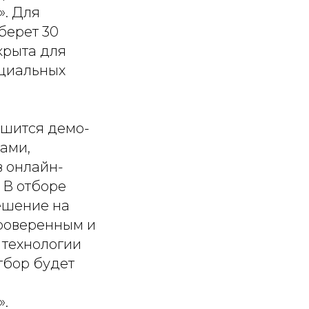
». Для
берет 30
крыта для
оциальных
ршится демо-
ами,
 онлайн-
 В отборе
решение на
проверенным и
 технологии
тбор будет
».