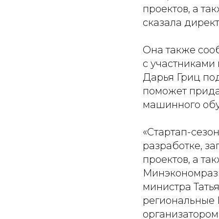
проектов, а та
сказала дирек
Она также соо
с участниками
Дарья Гриц под
поможет прида
машинного обу
«Стартап-сезо
разработке, з
проектов, а т
Минэкономразв
министра Тать
региональные 
организатором