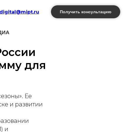
digital@mipt.ru
Получить консультацию
ДИА
России
мму для
езоны». Ее
ке и развитии
разовании
) и