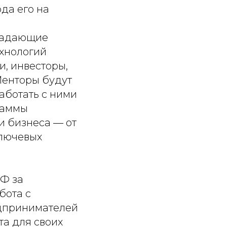
да его на
бладающие
ехнологий
, инвесторы,
Менторы будут
аботать с ними
раммы
и бизнеса — от
ключевых
Ф за
бота с
едпринимателей
та для своих