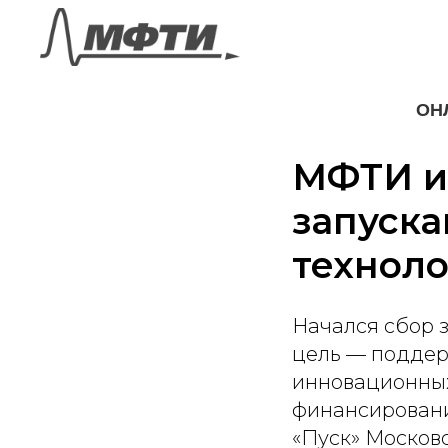
ОН
МФТИ и
запуск
техноло
Начался сбор з
цель — поддер
инновационных
финансировани
«Пуск» Московс