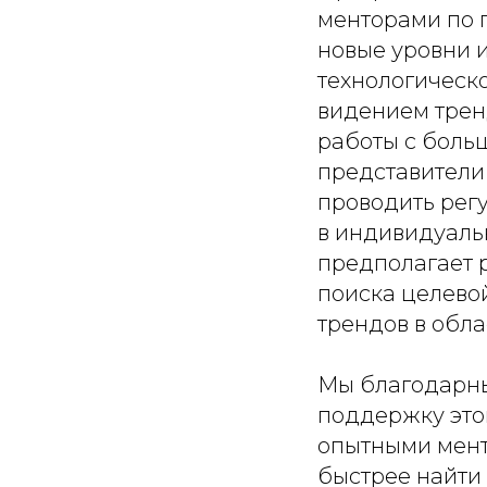
менторами по п
новые уровни и
технологическ
видением трен
работы с боль
представители
проводить регу
в индивидуаль
предполагает 
поиска целево
трендов в обл
Мы благодарны
поддержку это
опытными мент
быстрее найти