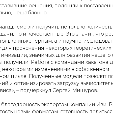
ставившие решения, подошли к поставленн
льно, нешаблонно.
манды смогли получить не только количест
дачи, но и качественные. Это значит, что р
только инженерным, а и научно-исследоват
 для прояснения некоторых теоретических
тимизации, значимых для развития нашего 
ы получили. Работа с командами хакатона 
д некоторыми изменениями в собственном
ном цикле. Полученные модели позволят п
ний и оптимизировать загрузку вычислител
виса»
, – подчеркнул Сергей Мишуров.
 благодарность экспертам компаний Иви, Ра
ытость новым форматам, готовность делитьс