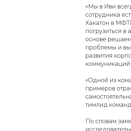
«Мы в Иви всег
сотрудника ест
Хакатон в МФТИ
погрузиться в
основе решаем 
проблемы и вы
развития корп
коммуникаций
«Одной из кома
примеров отра
самостоятельна
тимлид команд
По словам зам
исследователь