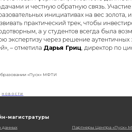
адачами и честную обратную связь. Участи
разовательных инициативах на вес золота, 
звивать практический трек, чтобы инвести
дотворным, а у студентов всегда была воз
ою экспертизу через решение аутентичных 
ей»
, – отметила
Дарья Гриц
, директор по ц
образовании «Пуск» МФТИ
НОВОСТИ
йн-магистратуры
Партнеры
о данных
Партнеры Центра «Пуск» 