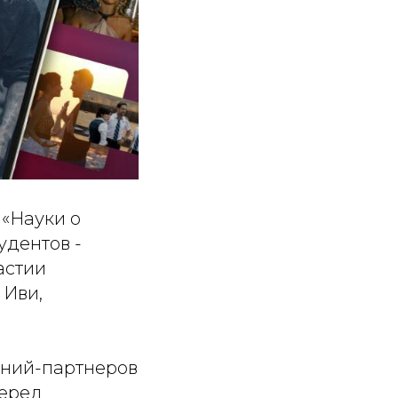
«Науки о
удентов -
астии
 Иви,
аний-партнеров
перед