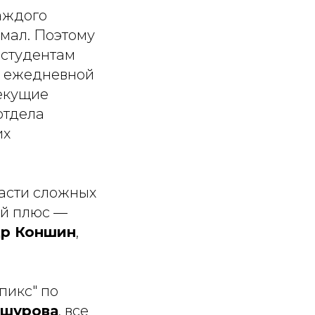
каждого
умал. Поэтому
 студентам
а ежедневной
текущие
отдела
их
части сложных
ой плюс —
др Коншин
,
пикс" по
ишурова
, все