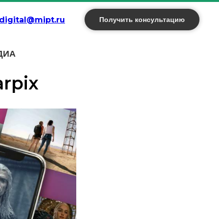
digital@mipt.ru
Получить консультацию
Science
ДИА
нес-
arpix