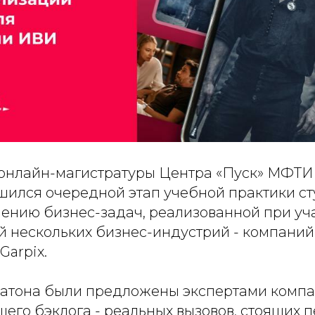
онлайн-магистратуры Центра «Пуск» МФТИ 
шился очередной этап учебной практики ст
шению бизнес-задач, реализованной при уч
й нескольких бизнес-индустрий - компаний
Garpix.
катона были предложены экспертами комп
щего бэклога - реальных вызовов, стоящих 