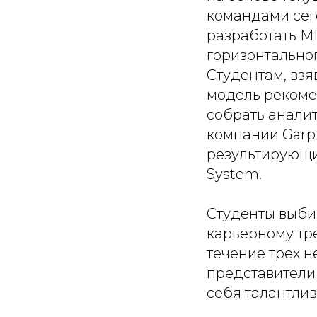
командами сег
разработать M
горизонтально
Студентам, взя
модель рекоме
собрать аналит
компании Garp
результирующи
System.
Студенты выбир
карьерному тр
течение трех н
представители
себя талантлив