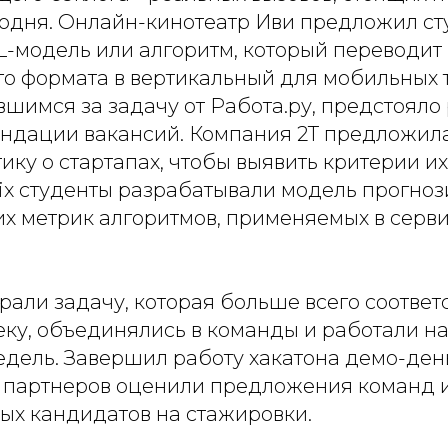
одня. Онлайн-кинотеатр Иви предложил ст
L-модель или алгоритм, который переводит 
го формата в вертикальный для мобильных 
вшимся за задачу от Работа.ру, предстояло
ндации вакансий. Компания 2Т предложил
ику о стартапах, чтобы выявить критерии их
ix студенты разрабатывали модель прогно
х метрик алгоритмов, применяемых в серви
али задачу, которая больше всего соответс
еку, объединялись в команды и работали н
едель. Завершил работу хакатона демо-день
 партнеров оценили предложения команд и
ых кандидатов на стажировки.