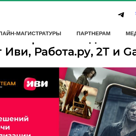
ы программы по Data 
ЛАЙН-МАГИСТРАТУРЫ
ПАРТНЕРАМ
МЕ
жили решения для биз
 Иви, Работа.ру, 2Т и G