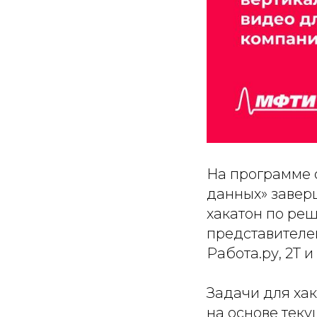
На программе 
данных» завер
хакатон по ре
представителе
Работа.ру, 2Т и 
Задачи для ха
на основе теку