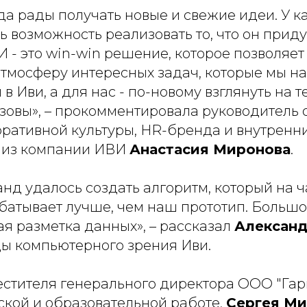
да рады получать новые и свежие идеи. У 
ь возможность реализовать то, что он прид
 - это win-win решение, которое позволяет
 атмосферу интересных задач, которые мы н
в Иви, а для нас - по-новому взглянуть на 
зовы»
, – прокомментировала руководитель 
оративной культуры, HR-бренда и внутренн
 из компании ИВИ
Анастасия Миронова
.
нд удалось создать алгоритм, который на 
батывает лучше, чем наш прототип. Больш
я разметка данных», – рассказал
Алексан
ы компьютерного зрения Иви.
естителя генерального директора ООО "Гар
ской и образовательной работе,
Сергея М