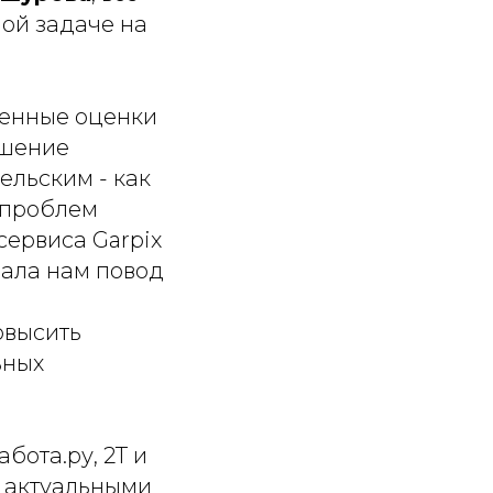
ой задаче на
венные оценки
ешение
ельским - как
 проблем
сервиса Garpix
дала нам повод
овысить
ьных
бота.ру, 2Т и
я актуальными