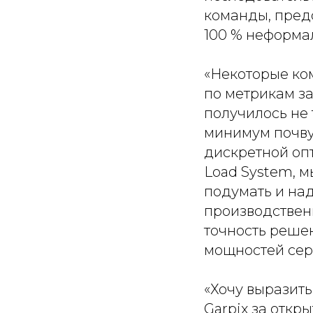
команды, пред
100 % неформа
«Некоторые ко
по метрикам за
получилось не 
минимум почву
дискретной оп
Load System, м
подумать и на
производствен
точность реше
мощностей сер
«Хочу выразить
Garpix за откр