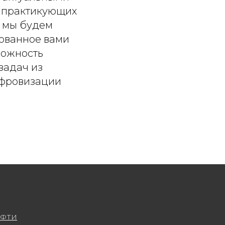
е практикующих
и мы будем
рованное вами
можность
задач из
ифровизации
МФТИ