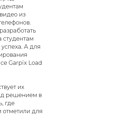
удентам
видео из
телефонов.
 разработать
а студентам
 успеха. А для
зирования
се Garpix Load
твует их
ад решением в
, где
 отметили для