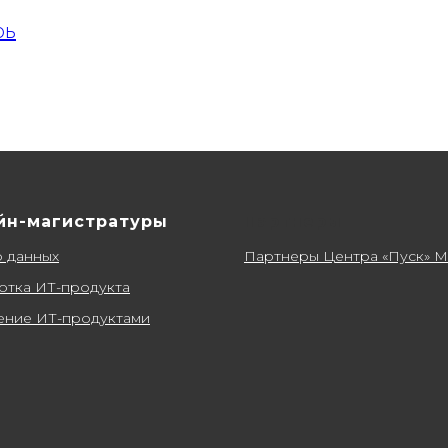
рь
йн-магистратуры
Партнеры
о данных
Партнеры Центра «Пуск» 
отка ИТ-продукта
ение ИТ-продуктами