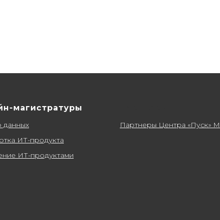
йн-магистратуры
Партнеры
о данных
Партнеры Центра «Пуск» 
отка ИТ-продукта
ение ИТ-продуктами