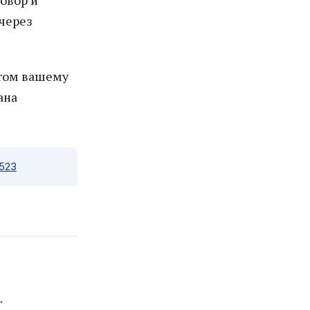
овор и
через
этом вашему
ана
9523
.