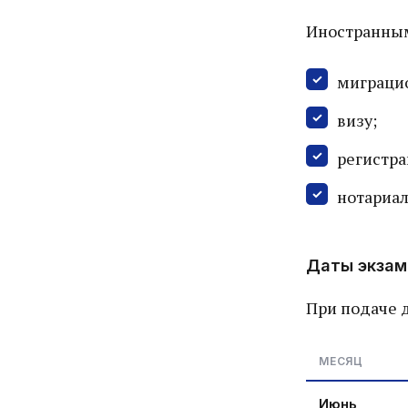
Иностранным
миграцио
визу;
регистра
нотариал
Даты экзам
При подаче 
МЕСЯЦ
Июнь