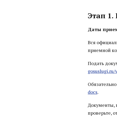
Этап 1.
Даты прием
Вся официал
приемной к
Подать док
gosuslugi.ru/
Обязательно
docs
.
Документы, 
проверьте, о