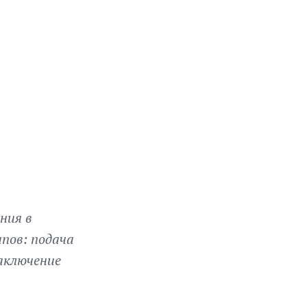
ния в
пов: подача
аключение