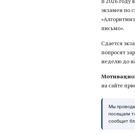
В 2026 году
экзамен по с
«Алгоритмиз
письмо».
Сдается экз
попросят зар
неделю до н
Мотивацио
на сайте пр
Мы проводим
посещали т
сообщит бли