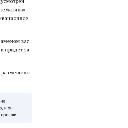
едусмотрен
атематика»,
тивационное
кзаменом вас
и придет за
у размещено
 не
, и он
 прошли.