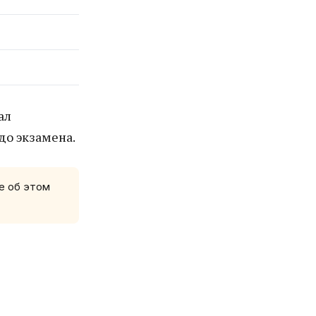
ал
 до экзамена.
е об этом