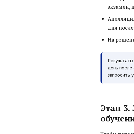
экзамен, 
Апелляции
дня после
На решени
Результаты 
день после
запросить 
Этап 3.
обучен