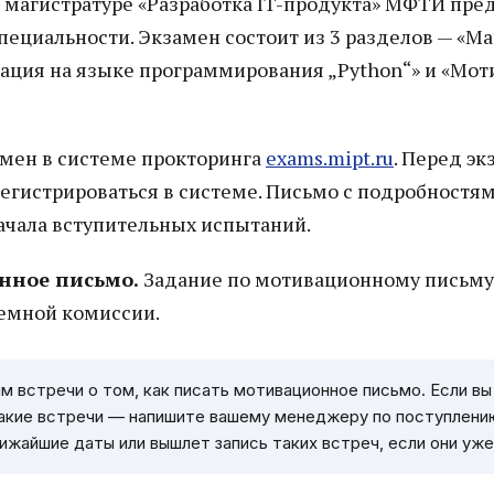
 в магистратуре «Разработка IT-продукта» МФТИ пр
пециальности. Экзамен состоит из 3 разделов — «М
ация на языке программирования „Python“» и «Мо
амен в системе прокторинга
exams.mipt.ru
. Перед э
егистрироваться в системе. Письмо с подробностям
ачала вступительных испытаний.
нное письмо.
Задание по мотивационному письм
иемной комиссии.
 встречи о том, как писать мотивационное письмо. Если вы
акие встречи — напишите вашему менеджеру по поступлению
жайшие даты или вышлет запись таких встреч, если они уже