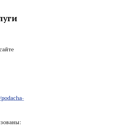
луги
сайте
/podacha-
изованы: