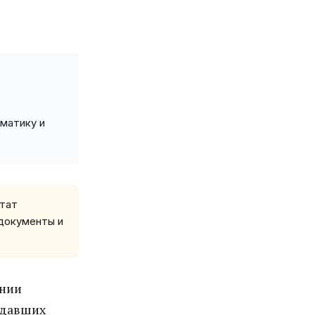
матику и
ьтат
 документы и
ении
сдавших