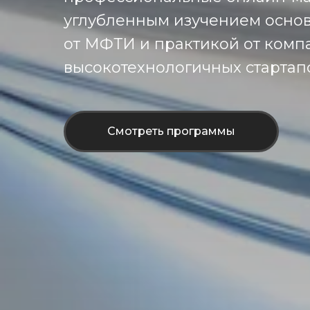
углубленным изучением осно
от МФТИ и практикой от комп
высокотехнологичных стартап
Смотреть программы