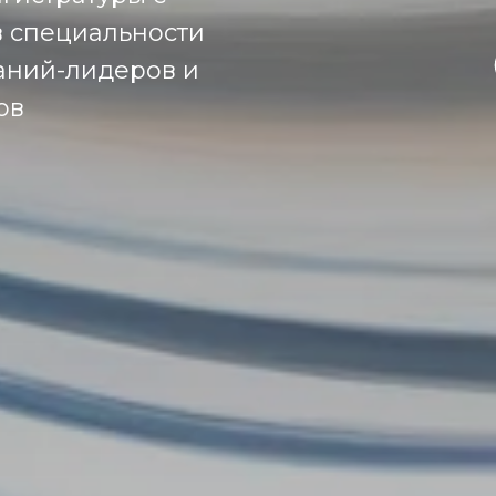
в специальности
аний-лидеров и
ов