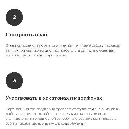
Построить план
В зависимости от выбранного пути, вы начинаете работу над своей
выпускной квалификационной работой, параллельно осваивая
материал магистерской программы
Участвовать в хакатонах и марафонах
Партнеры Центра регулярно предлагают студентам включиться в
работу над реальными бизнес-задачами, с которыми они
сталкиваются на ежедневной основе, - это возможность показать
себя и нарабатывать опыт уже в ходе обучения