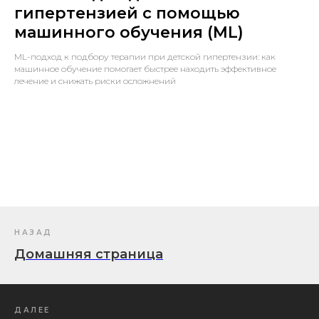
гипертензией с помощью
машинного обучения (ML)
ML-подход к подбору терапии при детской гипертензии: как
машинное обучение помогает быстрее находить эффективное
лечение и снижать риски осложнений
НАЗАД
Домашняя страница
ДАЛЕЕ