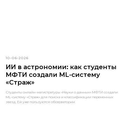
10-06-2026
ИИ в астрономии: как студенты
МФТИ создали ML-систему
«Страж»
Студенты онлайн-магистратуры «Науки о данных» МФТИ создали
ML-систему «Страж» для поиска и классификации переменных
звезд. Ей уже пользуются обсерватории.