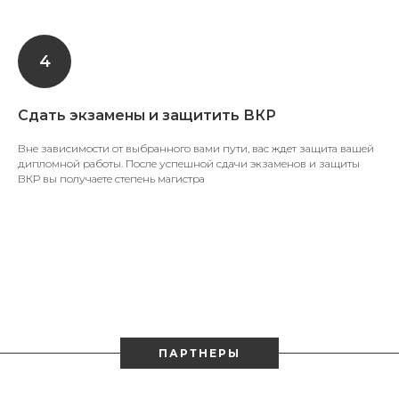
Сдать экзамены и защитить ВКР
Вне зависимости от выбранного вами пути, вас ждет защита вашей
дипломной работы. После успешной сдачи экзаменов и защиты
ВКР вы получаете степень магистра
ПАРТНЕРЫ