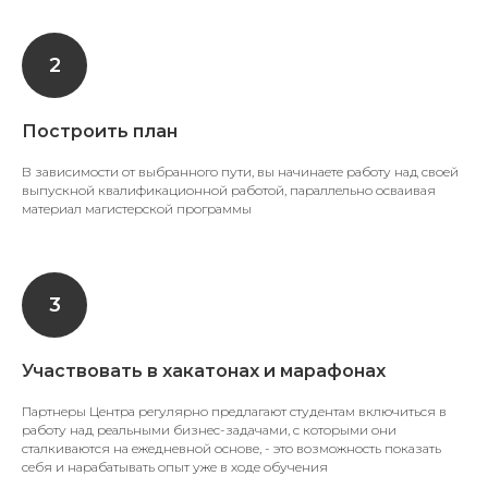
Построить план
В зависимости от выбранного пути, вы начинаете работу над своей
выпускной квалификационной работой, параллельно осваивая
материал магистерской программы
Участвовать в хакатонах и марафонах
Партнеры Центра регулярно предлагают студентам включиться в
работу над реальными бизнес-задачами, с которыми они
сталкиваются на ежедневной основе, - это возможность показать
себя и нарабатывать опыт уже в ходе обучения