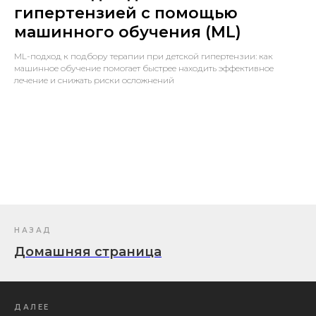
гипертензией с помощью
машинного обучения (ML)
ML-подход к подбору терапии при детской гипертензии: как
машинное обучение помогает быстрее находить эффективное
лечение и снижать риски осложнений
НАЗАД
Домашняя страница
ДАЛЕЕ