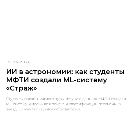
10-06-2026
ИИ в астрономии: как студенты
МФТИ создали ML-систему
«Страж»
Студенты онлайн-магистратуры «Науки о данных» МФТИ создали
ML-систему «Страж» для поиска и классификации переменных
звезд. Ей уже пользуются обсерватории.