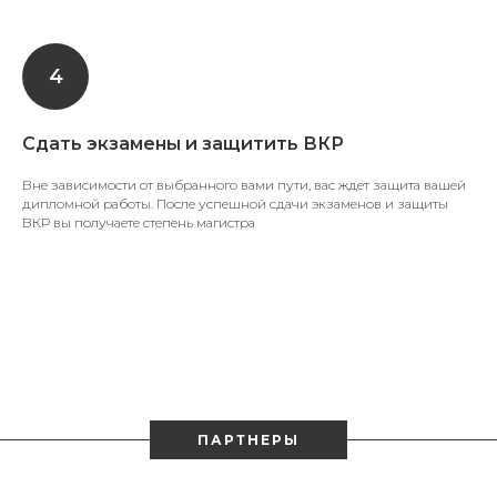
Сдать экзамены и защитить ВКР
Вне зависимости от выбранного вами пути, вас ждет защита вашей
дипломной работы. После успешной сдачи экзаменов и защиты
ВКР вы получаете степень магистра
ПАРТНЕРЫ