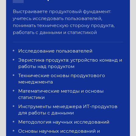
Выстраиваете продуктовый фундамент:
учитесь исследовать пользователей,
К выпуску — портфолио
понимать техническую сторону продукта,
из реальных проектов и готовый
дипломный продукт
работать с данными и статистикой
Кейсы от компаний
Исследование пользователей
Эвристика продукта: устройство команд и
Студенты работают с реальными
работы над продуктом
задачами компаний — и получают
обратную связь от их команд
Технические основы продуктового
менеджмента
Математические методы и основы
статистики
Инструменты менеджера ИТ-продуктов
для работы с данными
Методология научных исследований
Основы научных исследований и