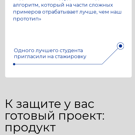
поможет сориентироваться
Подаете документы
2
Прием документов с 20 июня
через Госуслуги
Сдаете экзамен
3
Мотивационное письмо +
тест по математике
и алгоритмам на Python.
Все онлайн, в системе
мониторинга (прокторинга)
МФТИ.
Есть подготовительный
курс
Поступил!
Оплачиваете обучение