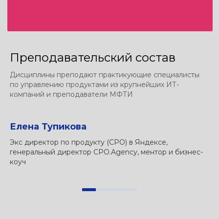
Ответы на вопросы, гайды
по поступлению и живые встречи
с экспертами — выбирайте
удобную площадку
Преподавательский состав
Вконтакте
MAX
Дисциплины преподают практикующие специалисты
по управлению продуктами из крупнейших ИТ-
Академический директор магистратуры
компаний и преподаватели МФТИ
Елена Тупикова
А
наверх
Экс директор по продукту (CPO) в Яндексе,
Вл
генеральный директор CPO.Agency, ментор и бизнес-
и 
МАГИСТРАТУРА
коуч
ко
Разработка ИТ-продуктов
яз
Науки о данных
О ЦЕНТРЕ «ПУСК»
Сообщество абитуриентов в ВК