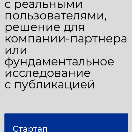
и стартуете 1 сентября
Поможем
подготовиться
87% студентов успешно
поступают после подготовки
После консультации получите доступ
к подготовительному курсу. Курс
покрывает все темы вступительного
экзамена.
Получить доступ к
подготовительному курсу