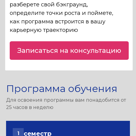
Дипломный
трек
Стартап, корпоративный проект
или исследование.
От проблемы — до работающего
продукта с подтвержденной
ценностью
Программа обучения
Стажировки
Для освоения программы вам понадобится от
Проектные и сезонные
25 часов в неделю
форматы, чтобы примерить
роль в команде и получить
опыт в реальной среде
семестр
1