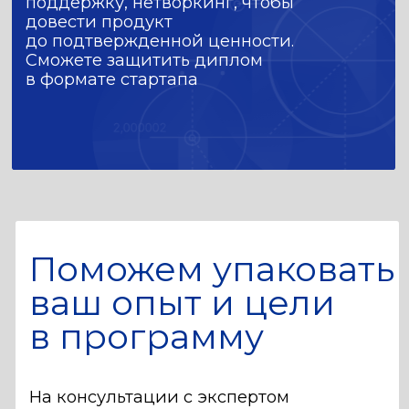
Проектные
практикумы
От учебных проектов —
к задачам, максимально
приближенным к реальным.
Результат: артефакты
в портфолио
Индустриальные
задачи
Кейсы от партнеров (Сбер,
ВКонтакте, Hoff, Avito и др.),
соревнования по разработке
и анализу данных (хакатоны,
дататоны), гостевые встречи
с обратной связью