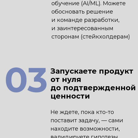
Программа
подходит людям
с разным опытом —
но с общим
желанием строить
продукты и расти
в продуктовой роли
Разработчикам,
менеджерам проектов,
аналитикам и другим ИТ-
специалистам
У вас уже есть часть необходимых