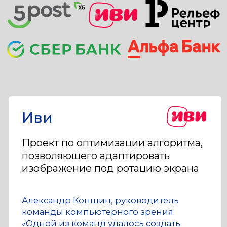
Оплата от работодателя
Компания может оплатить
полностью или частично.
Поможем подготовить документы
Узнать подробнее
Как поступить
в магистратуру
Оставляете заявку
1
Связываемся с вами
и помогаем разобраться
в программе. Специалист
приемной кампании
с опытом в индустрии