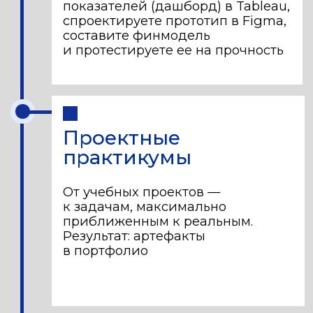
с ментором из индустрии и получаете
поддержку консультантов
по машинному обучению,
ИИ и бизнесу
Исследование
Работаете над темой
фундаментального или
прикладного исследования
совместно с научным
руководителем из МФТИ
Корпоративный