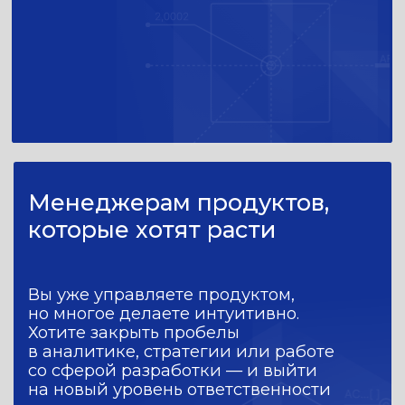
Miro, OKR и другие
ML
Машинное обучение
FinOps
Методологии управления облачными
расходами, объединяющие ИТ, финансы
и бизнес
+ 15 навыков и инструментов
Docker, Kubernetes, микросервисы,
облачные технологии и другие
Будете работать
с реальными