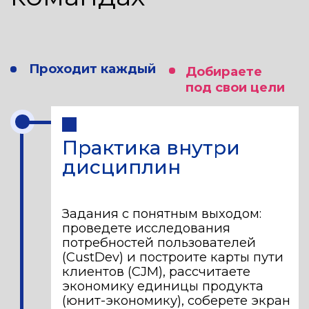
готовый проект:
продукт
с реальными
пользователями,
решение для
компании-партнера
или
фундаментальное
исследование
с публикацией
Стартап
Разрабатываете собственный продукт
или сервис. Работаете в связке