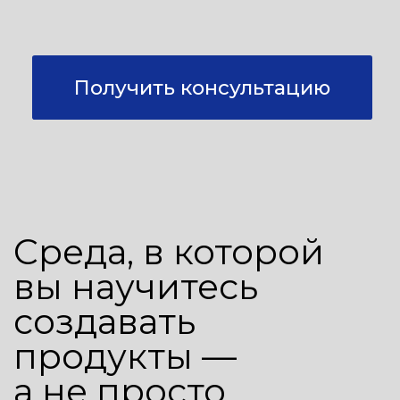
01
Видите продукт
целиком
Не просто описываете
требования и ведете
задачи — понимаете, как
продукт создает ценность
для пользователя и бизнеса.
Считаете экономику
единицы продукта (юнит-
экономику), строите
стратегию роста,
принимаете решения
на основе данных
02
Говорите
на языке
разработки
и данных