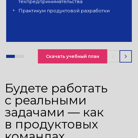
техпредпринимательства
Практикум продуктовой разработки
5Post
Иви
Проект по оптимизации алгоритма,
Разработка 
позволяющего адаптировать
для ценообр
изображение под ротацию экрана
на основе д
Александр Коншин, руководитель
Петр Сыров, 
команды компьютерного зрения:
развития циф
Скачать учебный план
«Одной из команд удалось создать
убежден, что 
алгоритм, который на части сложных
студентов мог
примеров отрабатывает лучше, чем наш
использован
прототип»
исполнении»
Одного лучшего студента
Пять студенто
пригласили на стажировку
благодарност
К защите у вас