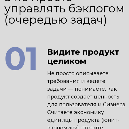
Понимаете популярные
стеки, программные
интерфейсы (API), базы
данных. Знаете, когда и зачем
применять искусственный
интеллект и машинное
обучение (AI/ML). Можете
обосновать решение
и команде разработки,
и заинтересованным
сторонам (стейкхолдерам)
03
Запускаете продукт
от нуля
до подтвержденной
ценности
Не ждете, пока кто-то
поставит задачу, — сами
находите возможности,
валидируете гипотезы,