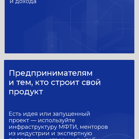
задачами — как
в продуктовых
командах
Проходит каждый
Добираете
под свои цели
Практика внутри
дисциплин
Задания с понятным выходом:
проведете исследования
потребностей пользователей
(CustDev) и построите карты пути
клиентов (CJM), рассчитаете
экономику единицы продукта
(юнит-экономику), соберете экран
показателей (дашборд) в Tableau,
спроектируете прототип в Figma,
составите финмодель
и протестируете ее на прочность