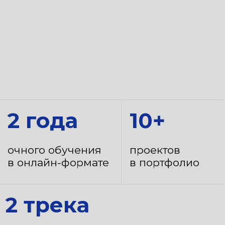
2 года
10+
очного обучения
проектов
в онлайн-формате
в портфолио
2 трека
технический менеджер
продукта и менеджер продукта
по росту (Technical PM и Growth
PM)
Приемная кампания —
2026
Прием документов
с 20 июня
Окончание приема