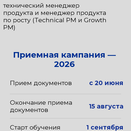
15 августа
документов
Старт обучения
1 сентября
Получить консультацию
Среда, в которой
вы научитесь
создавать
продукты —
а не просто
управлять бэклогом
(очередью задач)