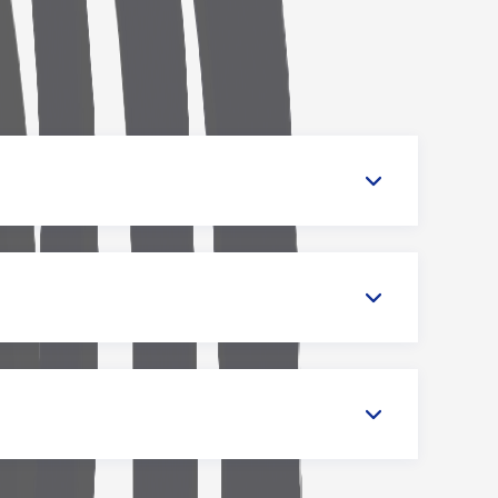
Feature Engineering
ботки
подготовка и создание
признаков для моделей
A/B-тестирование