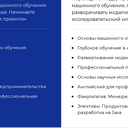
машинного обучения
машинного обучения, 
ные. Начинаете
разворачивать модели 
и проектом
исследовательский ил
Основы машинного о
го обучения
Глубокое обучение в 
Развертывание моде
Профессиональный п
Основы научных иссл
редпринимательства
Английский для про
рофессиональная
Факультатив: Менедж
Элективы: Продуктов
разработка на Java