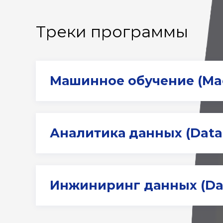
Треки программы
Машинное обучение (Mac
Аналитика данных (Data 
Python
Nu
язык программирования
библ
Инжиниринг данных (Dat
для разработки моделей
числ
и ра
Python (Pandas,
Das