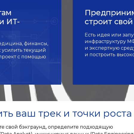
там
Предприним
и ИT-
строит свой
Есть идея или зап
инфраструктуру МФ
едицина, финансы,
и экспертную среду
х усилить текущий
и построить высок
-проект с помощью
ь ваш трек и точки роста
ете свой бэкграунд, определите подходящую