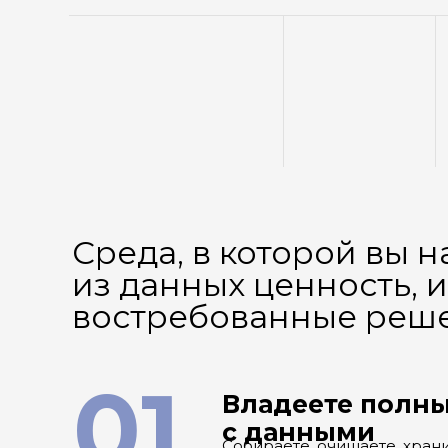
Среда, в которой вы н
из данных ценность, и
востребованные реш
01
Владеете полн
с данными
Собираете, очищаете, хран