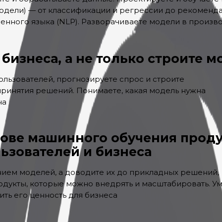
одели) — от классификации и регрессии до рекоменд
венного языка (NLP). Разворачиваете модели в произв
бизнеса, а не только строите 
льзователей, прогнозируете спрос и строите
принятия решений. Понимаете, какая модель нужна
на
нове машинного обучения проду
ьзователей и бизнеса
нием моделей, а доводите их до прикладных решений,
дукты, которые можно внедрять и масштабировать. У
нить его ценность для бизнеса