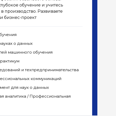
актив
глубокое обучение и учитесь
старт
в производство. Развиваете
и бизнес-проект
Анал
бучения
Ком
науках о данных
Про
лей машинного обучения
Прои
рактикум
Элек
Сов
едований и техпредпринимательства
визу
фессиональных коммуникаций
мент для наук о данных
ая аналитика / Профессиональная