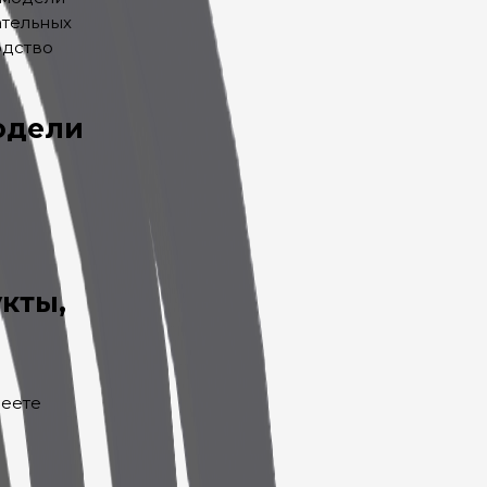
ательных
одство
модели
кты,
меете