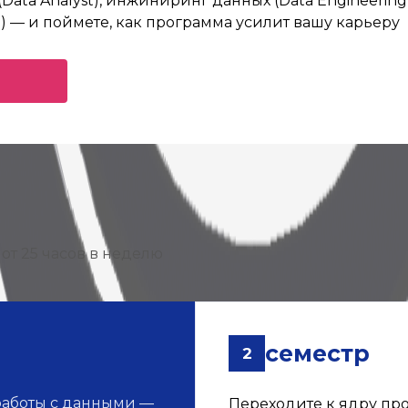
ata Analyst), инжиниринг данных (Data Engineering)
) — и поймете, как программа усилит вашу карьеру
от 25 часов в неделю
семестр
2
работы с данными —
Переходите к ядру пр