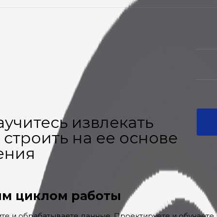
аучитесь извлекать
 строить на ее основе
ения
ым циклом работы
ите и обрабатываете данные. Проектируете и обучаете