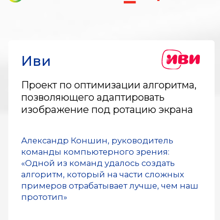
Узнать подробнее
Как поступить
в магистратуру
Оставляете заявку
1
Связываемся с вами
и помогаем разобраться
в программе. Специалист
приемной кампании
с опытом в индустрии
поможет сориентироваться
Подаете документы
2