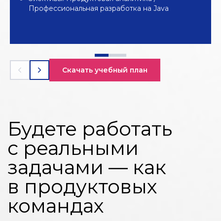
позволяющего адаптировать
для ценообр
Профессиональная разработка на Java
изображение под ротацию экрана
на основе д
Александр Коншин, руководитель
Петр Сыров, 
команды компьютерного зрения:
развития циф
«Одной из команд удалось создать
убежден, что 
алгоритм, который на части сложных
студентов мог
Скачать учебный план
примеров отрабатывает лучше, чем наш
использован
прототип»
исполнении»
Одного лучшего студента
Пять студенто
пригласили на стажировку
благодарност
К защите у вас
готовый проект:
продукт с реальными
пользователями,