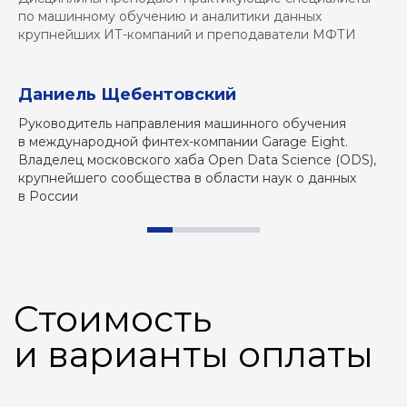
Ведущий эксперт-консультант в области наук
по машинному обучению и аналитики данных
о данных (Data Science)
Вконтакте
MAX
крупнейших ИТ-компаний и преподаватели МФТИ
Даниель Щебентовский
Е
Руководитель направления машинного обучения
Ин
в международной финтех-компании Garage Eight.
в 
наверх
Владелец московского хаба Open Data Science (ODS),
ис
крупнейшего сообщества в области наук о данных
те
в России
МАГИСТРАТУРА
Управление ИT-продуктами
Разработка ИТ-продуктов
О ЦЕНТРЕ «ПУСК»
Сообщество абитуриентов в ВК
Канал абитуриентов в МAX
КОНТАКТЫ