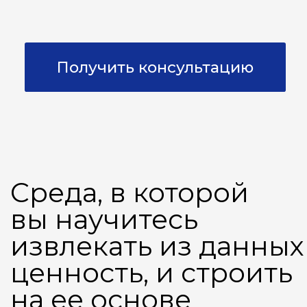
01
Владеете полным
циклом работы
с данными
Собираете, очищаете,
храните и обрабатываете
данные. Проектируете
и обучаете модели
машинного обучения (ML-
модели) —
от классификации
и регрессии
до рекомендательных
систем и обработки
естественного языка (NLP).
Разворачиваете модели
в производство (production)
Решаете задачи