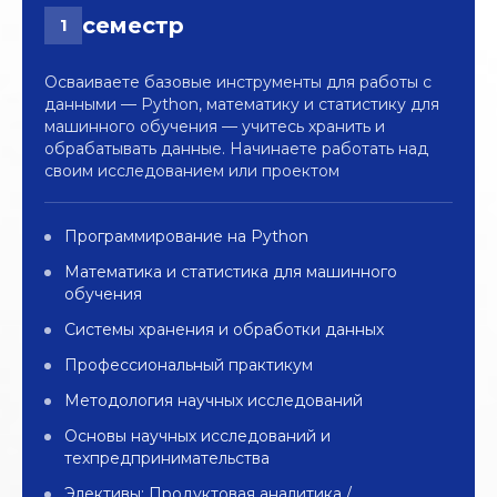
дипломный продукт
семестр
1
Осваиваете базовые инструменты для работы с
Кейсы от компаний
данными — Python, математику и статистику для
машинного обучения — учитесь хранить и
Студенты работают с реальными
обрабатывать данные. Начинаете работать над
задачами компаний — и получают
своим исследованием или проектом
обратную связь от их команд
Программирование на Python
Математика и статистика для машинного
обучения
Системы хранения и обработки данных
Профессиональный практикум
Методология научных исследований
Основы научных исследований и
5Post
Иви
техпредпринимательства
Проект по оптимизации алгоритма,
Элективы: Продуктовая аналитика /
Разработка 