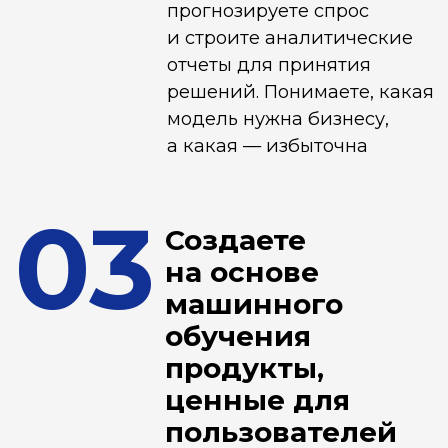
Кому подойдет
Инженерам
и математикам, желающим
перейти в ИТ
Переход в сферу наук о данных
(Data Science) с комплексным
обучением, чтобы стать
востребованным специалистом
с гибким графиком и высоким
доходом