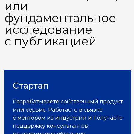
Поможем
подготовиться
87% студентов успешно
поступают после подготовки
После консультации получите доступ
к подготовительному курсу. Курс
покрывает все темы вступительного
экзамена.
Получить доступ к
подготовительному курсу