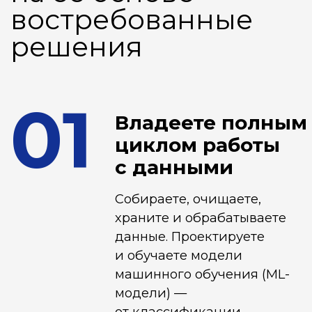
02
бизнеса,
а не только
строите модели
Анализируете поведение
пользователей,
прогнозируете спрос
и строите аналитические
отчеты для принятия
решений. Понимаете, какая
модель нужна бизнесу,
а какая — избыточна
03
Создаете
на основе
машинного
обучения
продукты,
ценные для
пользователей