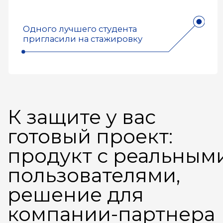
Прием документов
с 20 июня через Госуслуги
Сдаете экзамен
3
Мотивационное письмо +
тест по математике
и алгоритмам на Python.
Все онлайн, в системе
мониторинга (прокторинга)
МФТИ.
Есть подготовительный
курс
Поступил!
Оплачиваете обучение
и стартуете 1 сентября