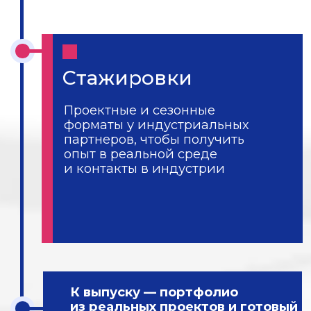
398 000 ₽
за семестр
398 ₽
Образовательный кредит
Господдержка: платите от 398 ₽/
мес во время учебы.
Оформляется в Т-Банке, Сбере
и др.
13%