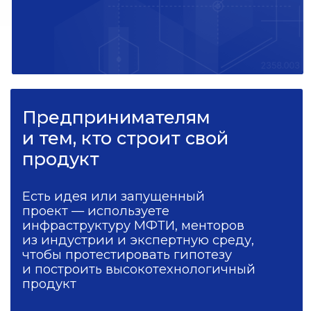
в продуктовых
командах
Проходит каждый
Добираете
под свои цели
Практика внутри
дисциплин
Задания с измеримым
результатом: напишете SQL-
запросы к реальным базам,
обучите модели классификации
и регрессии, построите
аналитический отчет, развернете
модель в производство
Профессиональный
практикум