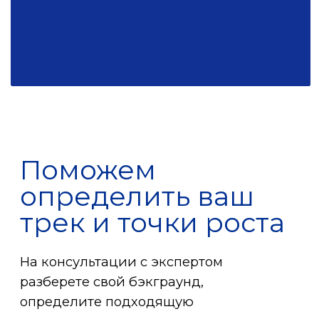
Каждый семестр проходим
от структурирования опыта
и точек роста до полного цикла
создания высокотехнологичного
продукта: обучение модели,
упаковка в сервис
и развертывание
Индустриальные
задачи
Кейсы от партнеров (Avito, Hoff,
Иви, 5Post, Рельеф-Центр и др.),
соревнования по анализу
данных и разработке проектов
с обратной связью от команд
компаний.
Дипломный
трек