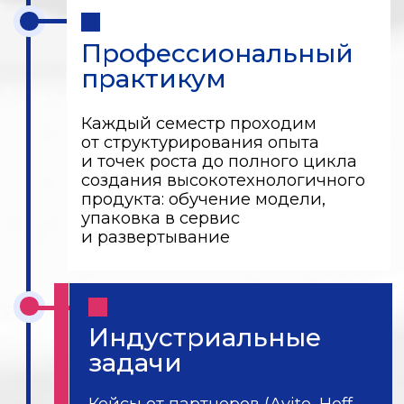
Исследование
Работаете над темой
фундаментального или
прикладного исследования
совместно с научным
руководителем из МФТИ
Корпоративный стартап
Разрабатываете проект
в сотрудничестве
с индустриальным партнером.
Решаете реальную задачу бизнеса
при экспертной поддержке