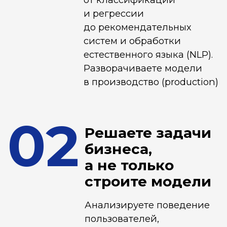
и бизнеса
Не ограничиваетесь
обучением моделей,
а доводите
их до прикладных
решений, превращая
в сервисы и продукты,
которые можно внедрять
и масштабировать. Умеете
показать результат
и объяснить его ценность
для бизнеса