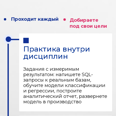
решение для
компании-партнера
или
фундаментальное
исследование
с публикацией
Стартап
Разрабатываете собственный продукт
или сервис. Работаете в связке
с ментором из индустрии и получаете
поддержку консультантов
по машинному обучению,
ИИ и бизнесу