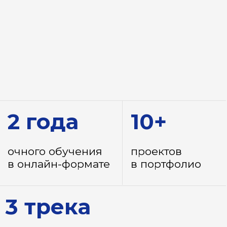
2 года
10+
очного обучения
проектов
в онлайн-формате
в портфолио
3 трека
аналитика данных (Data Analyst),
инжиниринг данных (Data
Engineering), машинное обучение
(Machine Learning)
Приемная кампания —
2026
Прием документов
с 20 июня
Окончание приема